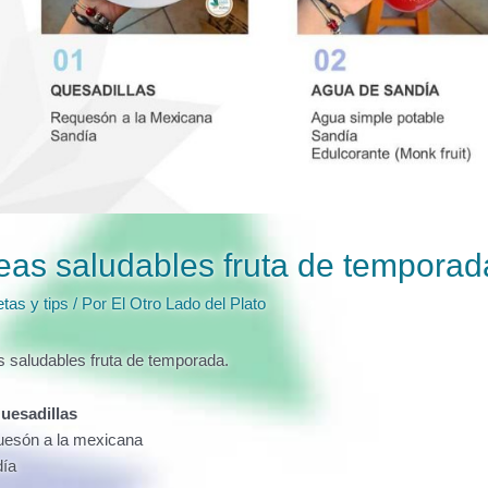
eas saludables fruta de temporad
tas y tips
/ Por
El Otro Lado del Plato
s saludables fruta de temporada.
uesadillas
esón a la mexicana
ía