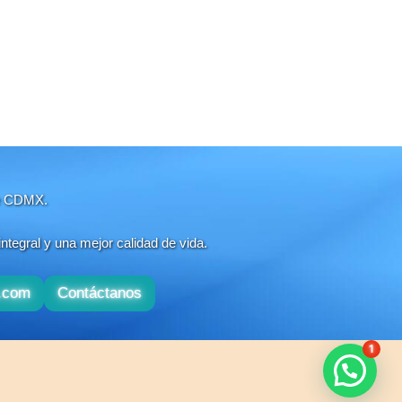
 de CDMX.
tegral y una mejor calidad de vida.
x.com
Contáctanos
1