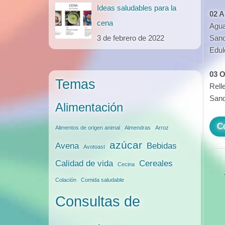
Ideas saludables para la
02 A
cena
Agua
3 de febrero de 2022
Sand
Edul
03 O
Temas
Rell
Sand
Alimentación
Co
Alimentos de origen animal
Almendras
Arroz
azúcar
Avena
Bebidas
Avotoast
Calidad de vida
Cereales
Cecina
Nave
Colación
Comida saludable
de
entr
Consultas de