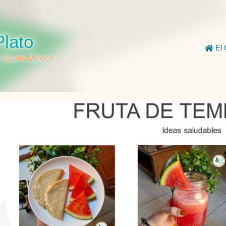
Plato
El 
o Sports México