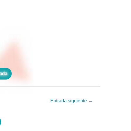
zada
Entrada siguiente
→