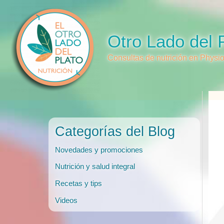
Ir
al
contenido
Otro Lado del 
Consultas de nutrición en Physi
Categorías del Blog
Novedades y promociones
Nutrición y salud integral
Recetas y tips
Videos