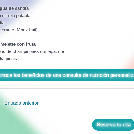
gua de sandía
 simple potable
ía
corante (Monk fruit)
melette con fruta
eno de champiñones con epazote
ía picada
noce los beneficios de una consulta de nutrición personali
gación
←
Entrada anterior
adas
Reserva tu cita