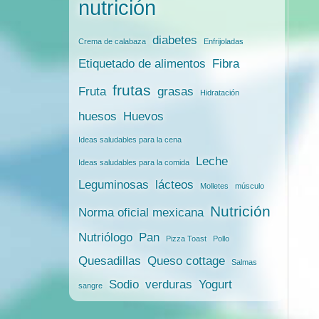
nutrición
diabetes
Crema de calabaza
Enfrijoladas
Etiquetado de alimentos
Fibra
frutas
Fruta
grasas
Hidratación
huesos
Huevos
Ideas saludables para la cena
Leche
Ideas saludables para la comida
Leguminosas
lácteos
Molletes
músculo
Nutrición
Norma oficial mexicana
Nutriólogo
Pan
Pizza Toast
Pollo
Quesadillas
Queso cottage
Salmas
Sodio
verduras
Yogurt
sangre