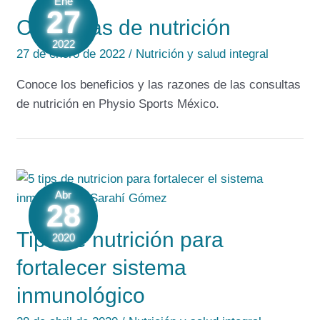
Ene
27
Consultas de nutrición
2022
27 de enero de 2022
/
Nutrición y salud integral
Conoce los beneficios y las razones de las consultas
de nutrición en Physio Sports México.
Abr
28
Tips de nutrición para
2020
fortalecer sistema
inmunológico