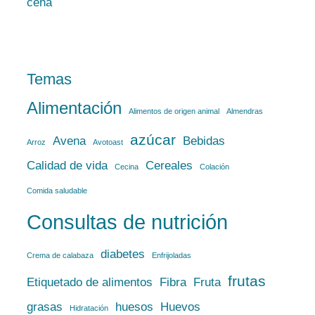
Temas
Alimentación
Alimentos de origen animal
Almendras
azúcar
Avena
Bebidas
Arroz
Avotoast
Calidad de vida
Cereales
Cecina
Colación
Comida saludable
Consultas de nutrición
diabetes
Crema de calabaza
Enfrijoladas
frutas
Etiquetado de alimentos
Fibra
Fruta
grasas
huesos
Huevos
Hidratación