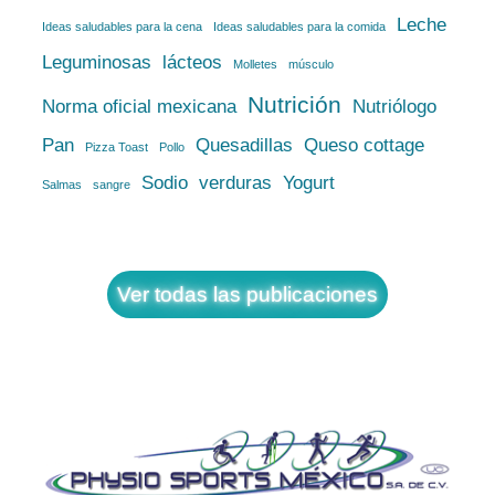
Leche
Ideas saludables para la cena
Ideas saludables para la comida
Leguminosas
lácteos
Molletes
músculo
Nutrición
Norma oficial mexicana
Nutriólogo
Pan
Quesadillas
Queso cottage
Pizza Toast
Pollo
Sodio
verduras
Yogurt
Salmas
sangre
Ver todas las publicaciones