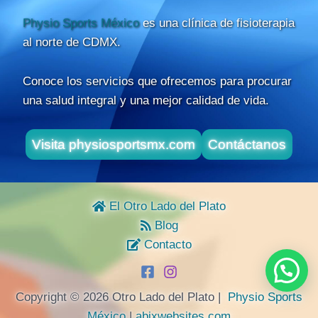
Physio Sports México
es una clínica de fisioterapia
al norte de CDMX.
Conoce los servicios que ofrecemos para procurar
una salud integral y una mejor calidad de vida.
Visita physiosportsmx.com
Contáctanos
El Otro Lado del Plato
Blog
Contacto
Copyright © 2026 Otro Lado del Plato |
Physio Sports
México
|
abixwebsites.com