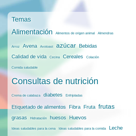
Temas
Alimentación
Alimentos de origen animal
Almendras
azúcar
Avena
Bebidas
Arroz
Avotoast
Calidad de vida
Cereales
Cecina
Colación
Comida saludable
Consultas de nutrición
diabetes
Crema de calabaza
Enfrijoladas
frutas
Etiquetado de alimentos
Fibra
Fruta
grasas
huesos
Huevos
Hidratación
Leche
Ideas saludables para la cena
Ideas saludables para la comida