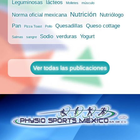
Leguminosas
lácteos
Molletes
músculo
Nutrición
Norma oficial mexicana
Nutriólogo
Pan
Quesadillas
Queso cottage
Pizza Toast
Pollo
Sodio
verduras
Yogurt
Salmas
sangre
Ver todas las publicaciones